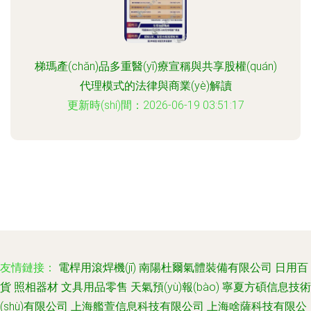
梯瑪產(chǎn)品多重醫(yī)療宣稱與共享股權(quán)
代理模式的法律與商業(yè)解讀
更新時(shí)間：2026-06-19 03:51:17
友情鏈接：
電桿用滾焊機(jī)
南陽杜爾氣體裝備有限公司
日用百
貨
照相器材
文具用品零售
天氣預(yù)報(bào)
寧夏方碩信息技術
(shù)有限公司
上海艦萱信息科技有限公司
上海啥薩科技有限公