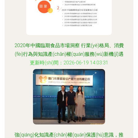
2020年中國臨期食品市場洞察 行業(yè)格局、消費
(fèi)行為與知識產(chǎn)權(quán)服務(wù)新機(jī)遇
更新時(shí)間：2026-06-19 14:03:31
強(qiáng)化知識產(chǎn)權(quán)保護(hù)意識，推