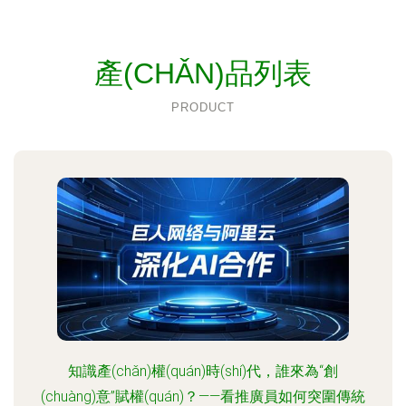
產(CHǍN)品列表
PRODUCT
知識產(chǎn)權(quán)時(shí)代，誰來為“創
(chuàng)意”賦權(quán)？——看推廣員如何突圍傳統