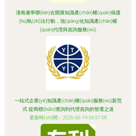
潼南遂寧聯(lián)合開展知識產(chǎn)權(quán)保護
(hù)執(zhí)法行動，強(qiáng)化知識產(chǎn)權
(quán)代理與咨詢服務(wù)
更新時(shí)間：2026-06-19 14:12:12
一站式企業(yè)知識產(chǎn)權(quán)服務(wù)新范
式 從商標(biāo)查詢到代理咨詢的智選之道
更新時(shí)間：2026-06-19 06:57:08