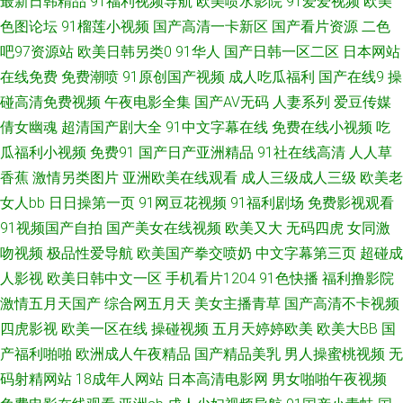
最新日韩精品
91福利视频导航
欧美喷水影院
91爱爱视频
欧美
国产视频在线观看免费 亚洲黄色电影网店 人人操久久 国内福利视频第7页
色图论坛
91榴莲小视频
国产高清一卡新区
国产看片资源
二色
97国产在线 91传煤网站直接进入 色婷亚洲天堂 久久精品网 超碰在线进入91
吧97资源站
欧美日韩另类0
91华人
国产日韩一区二区
日本网站
在线免费
免费潮喷
91原创国产视频
成人吃瓜福利
国产在线9
操
91啪视频网站 亚洲色婷婷网 青娱乐99青草 国内精品内射 92福利在线观看
碰高清免费视频
午夜电影全集
国产AV无码
人妻系列
爱豆传媒
倩女幽魂
超清国产剧大全
91中文字幕在线
免费在线小视频
吃
91大神在线视频看看 丝袜被操91视频 免费91 福利姬91福利在线 91偷拍福
瓜福利小视频
免费91
国产日产亚洲精品
91社在线高清
人人草
香蕉
激情另类图片
亚洲欧美在线观看
成人三级成人三级
欧美老
利 在线免费观看毛片基地 日韩精品午夜 黄色仓库在线免费观看 av色图制服
女人bb
日日操第一页
91网豆花视频
91福利剧场
免费影视观看
网址 91高跟丝袜啪啪 亚洲美女91网站 欧美亚洲麻豆 国产免费av福利 91爰
91视频国产自拍
国产美女在线视频
欧美又大
无码四虎
女同激
吻视频
极品性爱导航
欧美国产拳交喷奶
中文字幕第三页
超碰成
爱欧美 91宝儿视频 色妞妞婷婷操导航 久草网AⅤ电影 肏屄四虎 91麻豆传媒
人影视
欧美日韩中文一区
手机看片1204
91色快播
福利撸影院
激情五月天国产
综合网五月天
美女主播青草
国产高清不卡视频
网站大全 影音先锋亚洲f区 日韩欧美做爱 久艹久艹精品在线 草久久一区 91
四虎影视
欧美一区在线
操碰视频
五月天婷婷欧美
欧美大BB
国
产福利啪啪
欧洲成人午夜精品
国产精品美乳
男人操蜜桃视频
无
乱子伦国产乱 亚州综合幕 欧美日韩在线视频精品 国产熟女精品在线 www成
码射精网站
18成年人网站
日本高清电影网
男女啪啪午夜视频