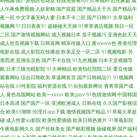
码视频
国产原创区色花堂
在线免费黄A片
久草福利
乱伦家庭
成
人午夜免费视频
人妖射精
国产屁屁
国产精品天干天
国产精品午
91色热热 AV天堂色情亚洲成人 wwwav热 91美女被啪啪啪 五月天成人电影
夜一区
中文字幕无码人妻
日本不卡二区
国产日韩91
久草福利
视频网
91日日夜夜91
超碰碰天天操
91草草酒店视频
韩日一区
导航 美女p刺鲍秘书97色 超碰自拍欧美 91国产精品探花视频 深夜福利视视
二区
国产激情视频网站
成人视频日本
茄子视频污
亚洲色欲天天
成人丝瓜视频下载
日韩逼网
精东传媒入口
黄wwww色
香港伦理
频 久久aw精品 肏屄影院 91福利资源在线 日韩色第5页 黄色性情网站 波多野
电影在线
成人影院在线播放
欧美足交一区二区
91视频电影
另
类四虎
亚洲东京热
国产不卡在线
91九色视频
日本天堂视频导
结衣先峰影音 91红杏 五月花五月婷 久久第6页 超碰激情国产 91看频 淫淫色
航
日本三级光棍影院
91大神精品
欧美怡红院院二区
爱豆传媒
色日韩欧美 欧美性爱视屏18 国产精品久久无人区 97在线观看超碰香蕉 91导
观看网站
综合日韩欧美
草逼网首页
国产日韩精品91
91视频网
站在线
69性影院
福利资源在线
91自拍最新网址
青青草国产成
航福利在线21 涩AV导航福利 蜜桃视频黄 东方成人影库AV 91磨菇网 一区二
人
黄色岛国网站
欧美一xxxxx
欧美gayv
91色情激情网
中国韩国
日本高清
国产国产一区
亚洲欧洲成人
日韩在线
久久国产影视综
区熟女欧美 欧美一性一交一交一视 精东福利电影 av东方在线观看 91大片在
合
欧美69潮喷
伦理片app下载
激情视频国产精品
91草莓久草超
碰
成人性爱aa影院
欧美性爱插插
欧美日韩色黄片
91草莓影院
线观看 日韩欧美色性色 精品一二三系列AV www91操 91福利资源 四虎久久
午夜电影网久久
国产丝袜美女
国产精彩视频
操碰视屏
国产福利
九七电影手机版 www影音先锋av 91韩国老司机 视频福利999 久久嫩草精品