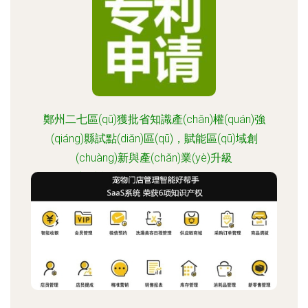
鄭州二七區(qū)獲批省知識產(chǎn)權(quán)強
(qiáng)縣試點(diǎn)區(qū)，賦能區(qū)域創
(chuàng)新與產(chǎn)業(yè)升級
更新時(shí)間：2026-06-19 19:45:08