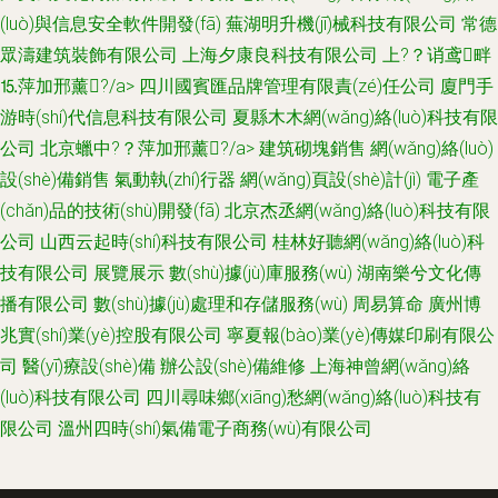
(luò)與信息安全軟件開發(fā)
蕪湖明升機(jī)械科技有限公司
常德
眾濤建筑裝飾有限公司
上海夕康良科技有限公司
上?？诮鸢畔
⒖萍加邢薰?/a>
四川國賓匯品牌管理有限責(zé)任公司
廈門手
游時(shí)代信息科技有限公司
夏縣木木網(wǎng)絡(luò)科技有限
公司
北京蠟中?？萍加邢薰?/a>
建筑砌塊銷售
網(wǎng)絡(luò)
設(shè)備銷售
氣動執(zhí)行器
網(wǎng)頁設(shè)計(jì)
電子產
(chǎn)品的技術(shù)開發(fā)
北京杰丞網(wǎng)絡(luò)科技有限
公司
山西云起時(shí)科技有限公司
桂林好聽網(wǎng)絡(luò)科
技有限公司
展覽展示
數(shù)據(jù)庫服務(wù)
湖南樂兮文化傳
播有限公司
數(shù)據(jù)處理和存儲服務(wù)
周易算命
廣州博
兆實(shí)業(yè)控股有限公司
寧夏報(bào)業(yè)傳媒印刷有限公
司
醫(yī)療設(shè)備
辦公設(shè)備維修
上海神曾網(wǎng)絡
(luò)科技有限公司
四川尋味鄉(xiāng)愁網(wǎng)絡(luò)科技有
限公司
溫州四時(shí)氣備電子商務(wù)有限公司