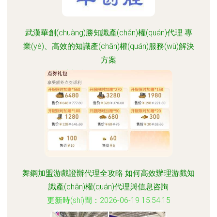
武漢華創(chuàng)勝知識產(chǎn)權(quán)代理 專
業(yè)、高效的知識產(chǎn)權(quán)服務(wù)解決
方案
更新時(shí)間：2026-06-19 11:01:30
舞鋼加盟游戲證辦代理全攻略 如何高效辦理游戲知
識產(chǎn)權(quán)代理與信息咨詢
更新時(shí)間：2026-06-19 15:54:15