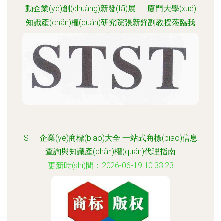
動企業(yè)創(chuàng)新發(fā)展——廈門大學(xué)
知識產(chǎn)權(quán)研究院張新鋒副教授蒞臨我
司指導(dǎo)工作
更新時(shí)間：2026-06-19 17:18:53
ST - 企業(yè)商標(biāo)大全 一站式商標(biāo)信息
查詢與知識產(chǎn)權(quán)代理指南
更新時(shí)間：2026-06-19 10:33:23