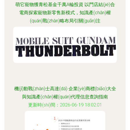
萌它寵物獲青松基金千萬A輪投資 以門店結(jié)合
電商探索寵物新零售新模式，知識產(chǎn)權
(quán)戰(zhàn)略布局引關(guān)注
更新時(shí)間：2026-06-19 16:43:37
機(jī)動戰(zhàn)士高達(dá) 企業(yè)商標(biāo)大全
與知識產(chǎn)權(quán)代理信息查詢指南
更新時(shí)間：2026-06-19 18:02:01