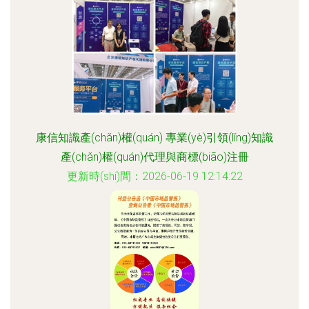
康信知識產(chǎn)權(quán) 專業(yè)引領(lǐng)知識
產(chǎn)權(quán)代理與商標(biāo)注冊
更新時(shí)間：2026-06-19 12:14:22