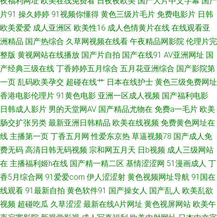
夜福利网址
欧美在线免费看
日夜夜欧美
国产大片中文字幕
国产
原总站 91精品白丝国产 亚洲日韩天美 日本啊v免费高清网站 九色入口 成人
片91
操久婷婷
91视频你懂得
黄色三级片毛片
免费电影片
日韩
亚洲日韩欧美 91婷婷涩涩 91夫妻交友视频 亚洲美女91网站 www国产成人
欧美爱爱
成人亚洲区
欧美性16
成人色情黄片在线
在线观看亚
洲精品
国产热综合
久草网视频在线看
午夜精品网影院
伦理片完
精品 91人人蜜桃网 在线求艹 色色欧美国产亚洲 麻豆久久精品 国产精品级品
整版
黄视网站在线播放
国产片自拍
国产在线91
AV亚洲网址
国
产经典三级在线
丁香婷婷五月综合
五月花亚洲综合
国产影院第
操b伦理电影在线视频 91学生妹片黄com 91黑料探花在线 亚洲九九精品视频
一页
乱码欧美孕交
超碰在线艹
日本在线护士
黄色三级免费网址
香港电影伦理片
91黄色电影
亚洲一区成人视频
国产福利电影
日韩成人日韩精品 久久国产性爱电影 国产ts视频 97福利 91妻人人澡人人爽
日韩成人影片
男的天堂网AV
国产精品尤物在
免费a一毛片
欧美
肠交扩张另类
最新亚洲日韩精品
欧美在线视频
免费黄色网址在
91国产精品探花视频 亚洲无码影音先锋 日韩欧美在线综合网 玖玖伊大香蕉
线
主播第一页
丁香五月网
性爱东京热
草逼视频78
国产成人免
黄色天堂网 超踫人人色导航 91视频人口 91福利视频导 影视先锋成人无码AV
费无码
高清日韩无码视频
宗和网五月天
日b视频
成人三级网站
在
主播福利姬h在线
国产精一精二区
基情涩涩网
51漫画成人
丁
日韩一二三视屏 欧美成人网视频在线 九七人妻免费视频 成人综合网站在线
香5月综合网
91爱爱com
伊人涩涩射
黄色视频网址导航
91国在
线观看
91最新自拍
黄色软件91
国产操女人
国产乱人
欧美乱欲
观看 91性爱网址 91福利手机电影 亚洲国产线看 日韩高清无码免费网址 久久
视频
超碰吃瓜
久草涩涩
最新在线A片网址
黄色视屏网站
欧美午