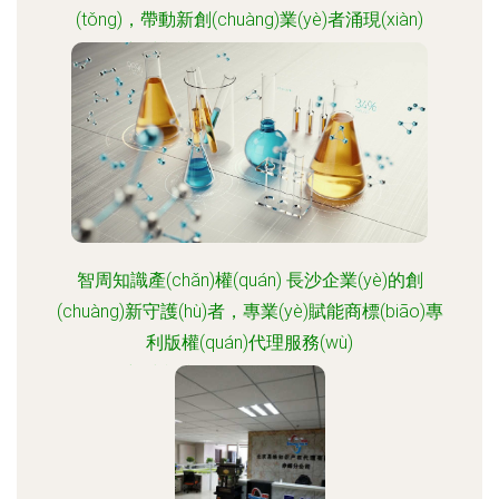
(tǒng)，帶動新創(chuàng)業(yè)者涌現(xiàn)
更新時(shí)間：2026-06-19 03:15:10
智周知識產(chǎn)權(quán) 長沙企業(yè)的創
(chuàng)新守護(hù)者，專業(yè)賦能商標(biāo)專
利版權(quán)代理服務(wù)
更新時(shí)間：2026-06-19 05:48:40